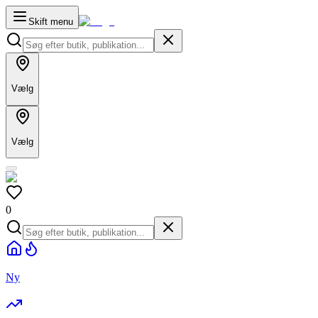
Skift menu
Vælg
Vælg
0
Ny