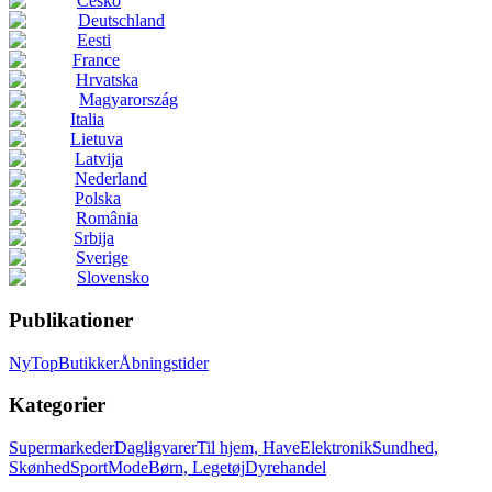
Česko
Deutschland
Eesti
France
Hrvatska
Magyarország
Italia
Lietuva
Latvija
Nederland
Polska
România
Srbija
Sverige
Slovensko
Publikationer
Ny
Top
Butikker
Åbningstider
Kategorier
Supermarkeder
Dagligvarer
Til hjem, Have
Elektronik
Sundhed,
Skønhed
Sport
Mode
Børn, Legetøj
Dyrehandel