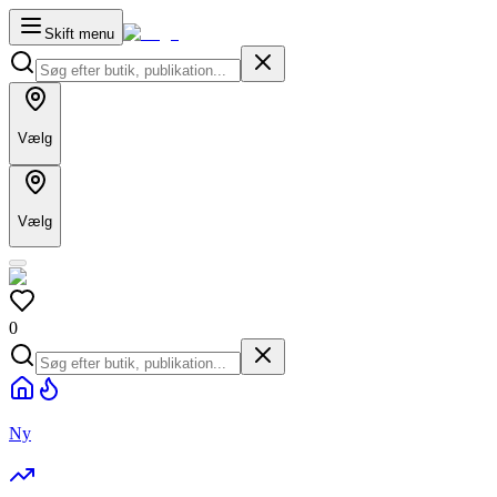
Skift menu
Vælg
Vælg
0
Ny