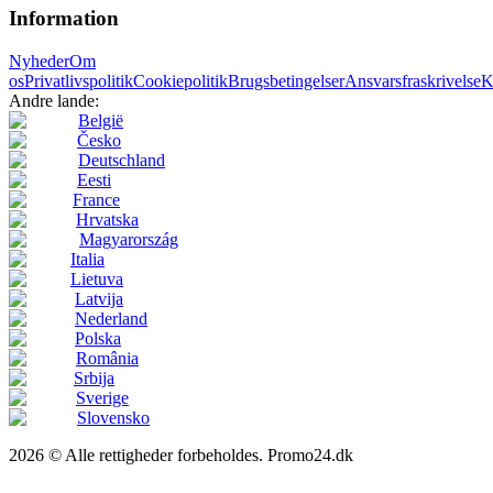
Information
Nyheder
Om
os
Privatlivspolitik
Cookiepolitik
Brugsbetingelser
Ansvarsfraskrivelse
K
Andre lande:
België
Česko
Deutschland
Eesti
France
Hrvatska
Magyarország
Italia
Lietuva
Latvija
Nederland
Polska
România
Srbija
Sverige
Slovensko
2026 © Alle rettigheder forbeholdes. Promo24.dk