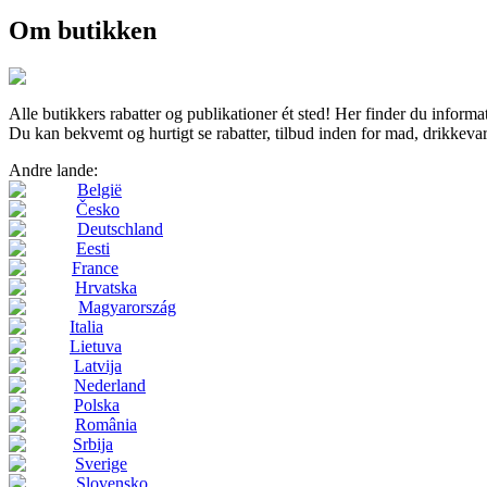
Om butikken
Alle butikkers rabatter og publikationer ét sted! Her finder du inf
Du kan bekvemt og hurtigt se rabatter, tilbud inden for mad, drikkeva
Andre lande:
België
Česko
Deutschland
Eesti
France
Hrvatska
Magyarország
Italia
Lietuva
Latvija
Nederland
Polska
România
Srbija
Sverige
Slovensko