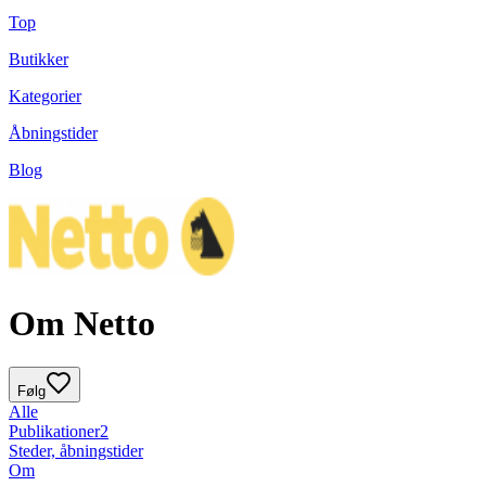
Top
Butikker
Kategorier
Åbningstider
Blog
Om Netto
Følg
Alle
Publikationer
2
Steder, åbningstider
Om