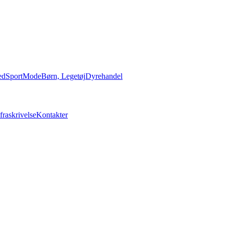
ed
Sport
Mode
Børn, Legetøj
Dyrehandel
fraskrivelse
Kontakter