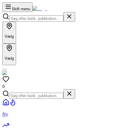
Skift menu
Vælg
Vælg
0
Ny