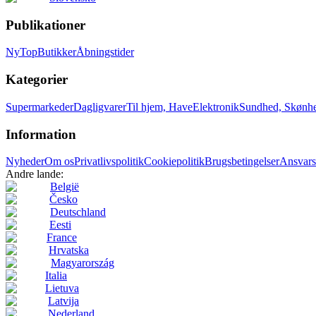
Publikationer
Ny
Top
Butikker
Åbningstider
Kategorier
Supermarkeder
Dagligvarer
Til hjem, Have
Elektronik
Sundhed, Skønh
Information
Nyheder
Om os
Privatlivspolitik
Cookiepolitik
Brugsbetingelser
Ansvars
Andre lande:
België
Česko
Deutschland
Eesti
France
Hrvatska
Magyarország
Italia
Lietuva
Latvija
Nederland