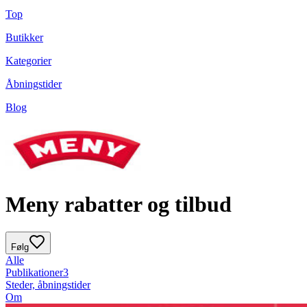
Top
Butikker
Kategorier
Åbningstider
Blog
Meny rabatter og tilbud
Følg
Alle
Publikationer
3
Steder, åbningstider
Om