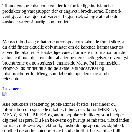
Tilbuddene og rabatterne gælder for forskellige individuelle
produkter og varegrupper, der er angivet i brochurerne. Bemærk
venligst, at mængden af varer er begrænset, så prøv at købe de
ønskede varer så hurtigt som muligt.
Menys tilbuds- og rabatbrochurer opdateres løbende for at sikre, at
du altid finder aktuelle oplysninger om de kørende kampagner og
anvendte rabatter på forskellige varer. For mere information om de
aktuelle tilbud, de anvendte rabatter og deres betingelser, se venligst
brochurerne og netværkets hjemmeside Meny. På hjemmesiden
Promo24.dk finder du altid de aktuelle tilbudsaviser og
rabatbrochurer fra Meny, som løbende opdateres og altid er
relevante.
Læs mere
Alle butikkers rabatter og publikationer ét sted! Her finder du
information om specielle rabatter, tilbud, udsalg fra IMERCO,
MENY, SPAR, BILKA og andre populære butikker, som hjælper
dig med at spare. Du kan bekvemt og hurtigt se rabatter, tilbud inden
for mad, drikkevarer, elektronik, husholdningsapparater, skønhed,
sundhed og andre kategorier og handle hurtigt, bekvemt og billigt.