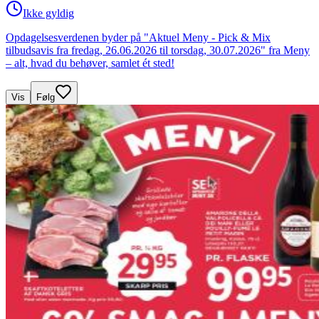
Ikke gyldig
Opdagelsesverdenen byder på "Aktuel Meny - Pick & Mix
tilbudsavis fra fredag, 26.06.2026 til torsdag, 30.07.2026" fra Meny
– alt, hvad du behøver, samlet ét sted!
Vis
Følg