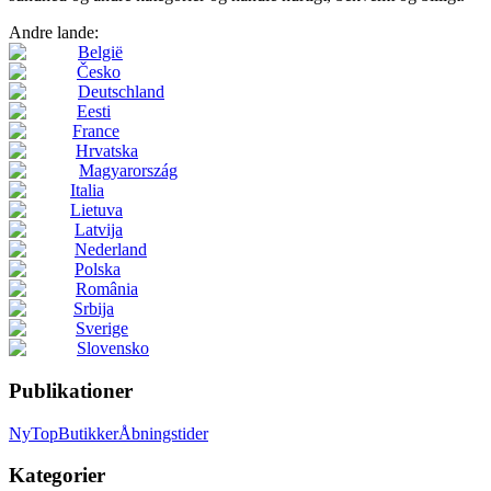
Andre lande:
België
Česko
Deutschland
Eesti
France
Hrvatska
Magyarország
Italia
Lietuva
Latvija
Nederland
Polska
România
Srbija
Sverige
Slovensko
Publikationer
Ny
Top
Butikker
Åbningstider
Kategorier