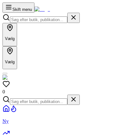
Skift menu
Vælg
Vælg
0
Ny