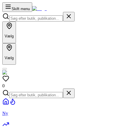
Skift menu
Vælg
Vælg
0
Ny