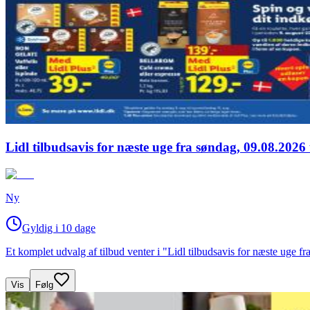
Lidl tilbudsavis for næste uge fra søndag, 09.08.2026 
Ny
Gyldig i 10 dage
Et komplet udvalg af tilbud venter i "Lidl tilbudsavis for næste uge 
Vis
Følg