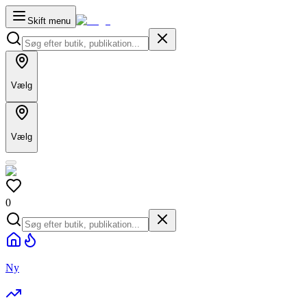
Skift menu
Vælg
Vælg
0
Ny