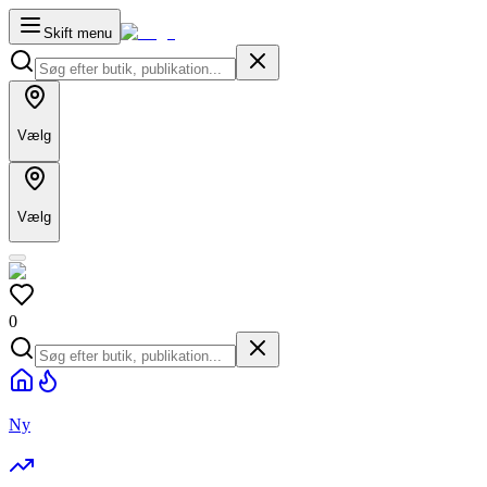
Skift menu
Vælg
Vælg
0
Ny