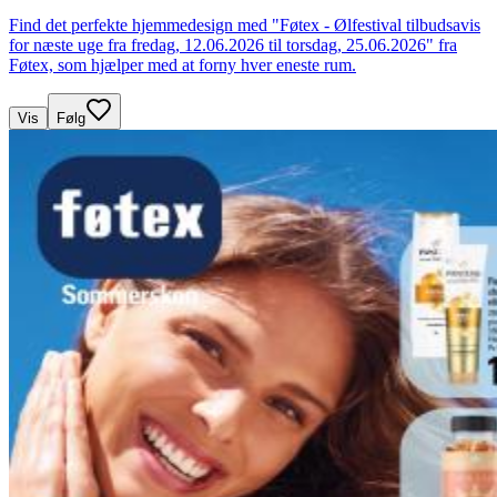
Find det perfekte hjemmedesign med "Føtex - Ølfestival tilbudsavis
for næste uge fra fredag, 12.06.2026 til torsdag, 25.06.2026" fra
Føtex, som hjælper med at forny hver eneste rum.
Vis
Følg