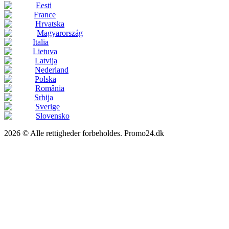
Eesti
France
Hrvatska
Magyarország
Italia
Lietuva
Latvija
Nederland
Polska
România
Srbija
Sverige
Slovensko
2026 © Alle rettigheder forbeholdes. Promo24.dk