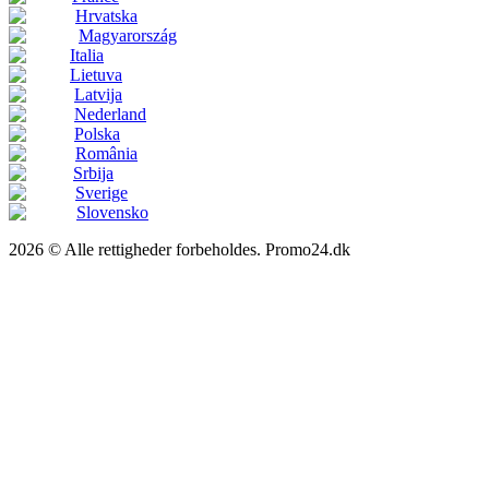
Hrvatska
Magyarország
Italia
Lietuva
Latvija
Nederland
Polska
România
Srbija
Sverige
Slovensko
2026 © Alle rettigheder forbeholdes. Promo24.dk