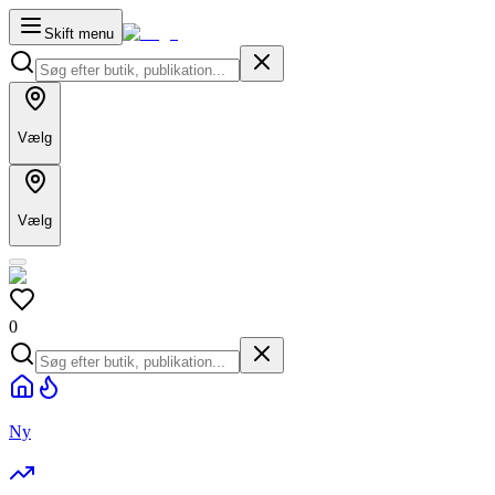
Skift menu
Vælg
Vælg
0
Ny