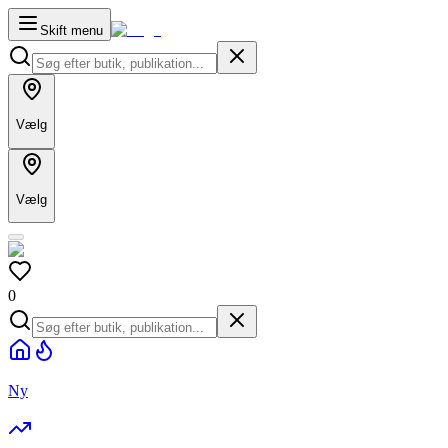
Skift menu
Vælg
Vælg
0
Ny