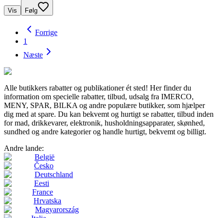
Vis
Følg
Forrige
1
Næste
Alle butikkers rabatter og publikationer ét sted! Her finder du
information om specielle rabatter, tilbud, udsalg fra IMERCO,
MENY, SPAR, BILKA og andre populære butikker, som hjælper
dig med at spare. Du kan bekvemt og hurtigt se rabatter, tilbud inden
for mad, drikkevarer, elektronik, husholdningsapparater, skønhed,
sundhed og andre kategorier og handle hurtigt, bekvemt og billigt.
Andre lande:
België
Česko
Deutschland
Eesti
France
Hrvatska
Magyarország