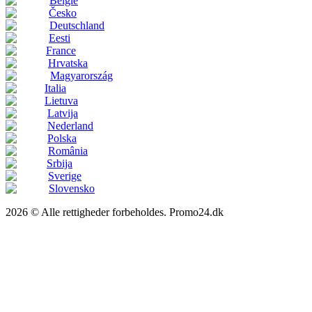
België
Česko
Deutschland
Eesti
France
Hrvatska
Magyarország
Italia
Lietuva
Latvija
Nederland
Polska
România
Srbija
Sverige
Slovensko
2026 © Alle rettigheder forbeholdes. Promo24.dk