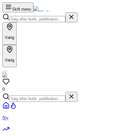
Skift menu
Vælg
Vælg
0
Ny