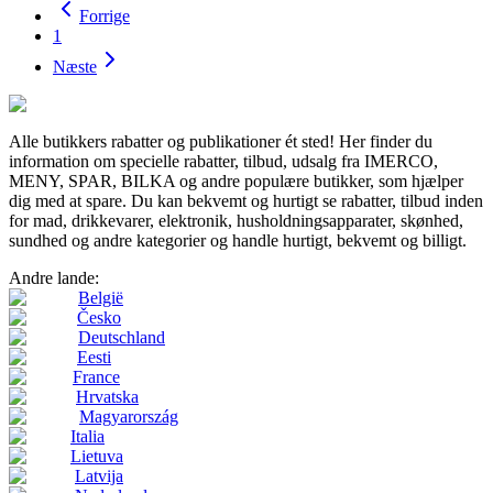
Forrige
1
Næste
Alle butikkers rabatter og publikationer ét sted! Her finder du
information om specielle rabatter, tilbud, udsalg fra IMERCO,
MENY, SPAR, BILKA og andre populære butikker, som hjælper
dig med at spare. Du kan bekvemt og hurtigt se rabatter, tilbud inden
for mad, drikkevarer, elektronik, husholdningsapparater, skønhed,
sundhed og andre kategorier og handle hurtigt, bekvemt og billigt.
Andre lande:
België
Česko
Deutschland
Eesti
France
Hrvatska
Magyarország
Italia
Lietuva
Latvija