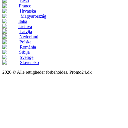
Eesti
France
Hrvatska
Magyarország
Italia
Lietuva
Latvija
Nederland
Polska
România
Srbija
Sverige
Slovensko
2026 © Alle rettigheder forbeholdes. Promo24.dk