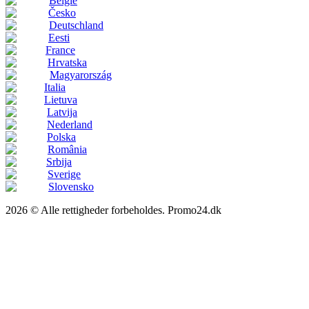
België
Česko
Deutschland
Eesti
France
Hrvatska
Magyarország
Italia
Lietuva
Latvija
Nederland
Polska
România
Srbija
Sverige
Slovensko
2026 © Alle rettigheder forbeholdes. Promo24.dk