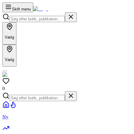
Skift menu
Vælg
Vælg
0
Ny