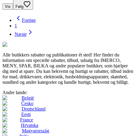
Vis
Følg
Forrige
1
Næste
Alle butikkers rabatter og publikationer ét sted! Her finder du
information om specielle rabatter, tilbud, udsalg fra IMERCO,
MENY, SPAR, BILKA og andre populære butikker, som hjælper
dig med at spare. Du kan bekvemt og hurtigt se rabatter, tilbud inden
for mad, drikkevarer, elektronik, husholdningsapparater, skønhed,
sundhed og andre kategorier og handle hurtigt, bekvemt og billigt.
Andre lande:
België
Česko
Deutschland
Eesti
France
Hrvatska
Magyarország