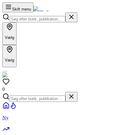
Skift menu
Vælg
Vælg
0
Ny