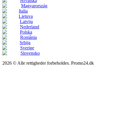
Hrvatska
Magyarország
Italia
Lietuva
Latvija
Nederland
Polska
România
Srbija
Sverige
Slovensko
2026 © Alle rettigheder forbeholdes. Promo24.dk