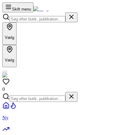
Skift menu
Vælg
Vælg
0
Ny