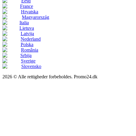
Eesti
France
Hrvatska
Magyarország
Italia
Lietuva
Latvija
Nederland
Polska
România
Srbija
Sverige
Slovensko
2026 © Alle rettigheder forbeholdes. Promo24.dk