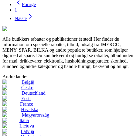
Forrige
1
Næste
Alle butikkers rabatter og publikationer ét sted! Her finder du
information om specielle rabatter, tilbud, udsalg fra IMERCO,
MENY, SPAR, BILKA og andre populære butikker, som hjælper
dig med at spare. Du kan bekvemt og hurtigt se rabatter, tilbud inden
for mad, drikkevarer, elektronik, husholdningsapparater, skønhed,
sundhed og andre kategorier og handle hurtigt, bekvemt og billigt.
Andre lande:
België
Česko
Deutschland
Eesti
France
Hrvatska
Magyarország
Italia
Lietuva
Latvija