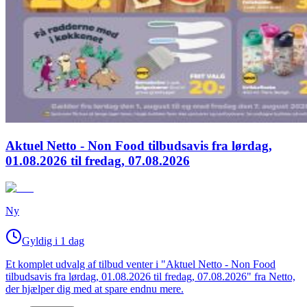
Aktuel Netto - Non Food tilbudsavis fra lørdag,
01.08.2026 til fredag, 07.08.2026
Ny
Gyldig i 1 dag
Et komplet udvalg af tilbud venter i "Aktuel Netto - Non Food
tilbudsavis fra lørdag, 01.08.2026 til fredag, 07.08.2026" fra Netto,
der hjælper dig med at spare endnu mere.