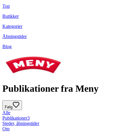
Top
Butikker
Kategorier
Åbningstider
Blog
Publikationer fra Meny
Følg
Alle
Publikationer
3
Steder, åbningstider
Om