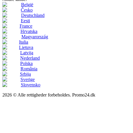
België
Česko
Deutschland
Eesti
France
Hrvatska
Magyarország
Italia
Lietuva
Latvija
Nederland
Polska
România
Srbija
Sverige
Slovensko
2026 © Alle rettigheder forbeholdes. Promo24.dk