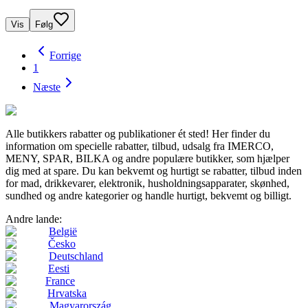
Vis
Følg
Forrige
1
Næste
Alle butikkers rabatter og publikationer ét sted! Her finder du
information om specielle rabatter, tilbud, udsalg fra IMERCO,
MENY, SPAR, BILKA og andre populære butikker, som hjælper
dig med at spare. Du kan bekvemt og hurtigt se rabatter, tilbud inden
for mad, drikkevarer, elektronik, husholdningsapparater, skønhed,
sundhed og andre kategorier og handle hurtigt, bekvemt og billigt.
Andre lande:
België
Česko
Deutschland
Eesti
France
Hrvatska
Magyarország