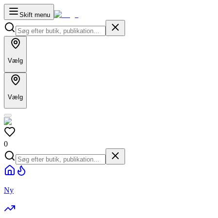
Skift menu
Vælg
Vælg
0
Ny