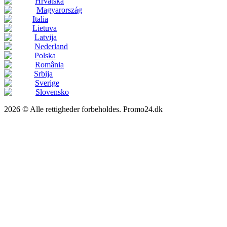
Hrvatska
Magyarország
Italia
Lietuva
Latvija
Nederland
Polska
România
Srbija
Sverige
Slovensko
2026 © Alle rettigheder forbeholdes. Promo24.dk