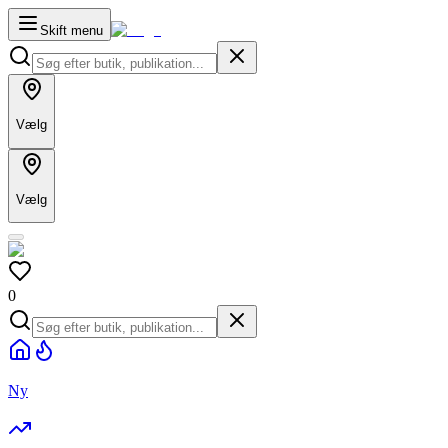
Skift menu
Vælg
Vælg
0
Ny