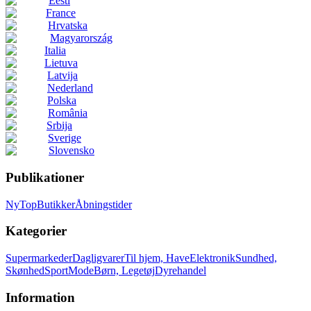
Eesti
France
Hrvatska
Magyarország
Italia
Lietuva
Latvija
Nederland
Polska
România
Srbija
Sverige
Slovensko
Publikationer
Ny
Top
Butikker
Åbningstider
Kategorier
Supermarkeder
Dagligvarer
Til hjem, Have
Elektronik
Sundhed,
Skønhed
Sport
Mode
Børn, Legetøj
Dyrehandel
Information