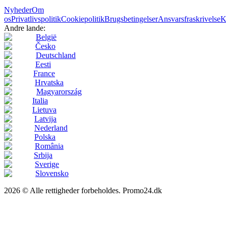
Nyheder
Om
os
Privatlivspolitik
Cookiepolitik
Brugsbetingelser
Ansvarsfraskrivelse
K
Andre lande:
België
Česko
Deutschland
Eesti
France
Hrvatska
Magyarország
Italia
Lietuva
Latvija
Nederland
Polska
România
Srbija
Sverige
Slovensko
2026 © Alle rettigheder forbeholdes. Promo24.dk