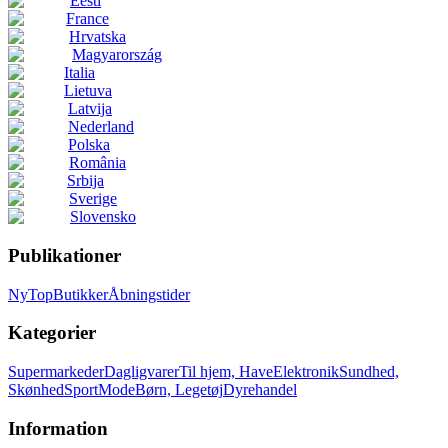
Eesti
France
Hrvatska
Magyarország
Italia
Lietuva
Latvija
Nederland
Polska
România
Srbija
Sverige
Slovensko
Publikationer
Ny
Top
Butikker
Åbningstider
Kategorier
Supermarkeder
Dagligvarer
Til hjem, Have
Elektronik
Sundhed,
Skønhed
Sport
Mode
Børn, Legetøj
Dyrehandel
Information