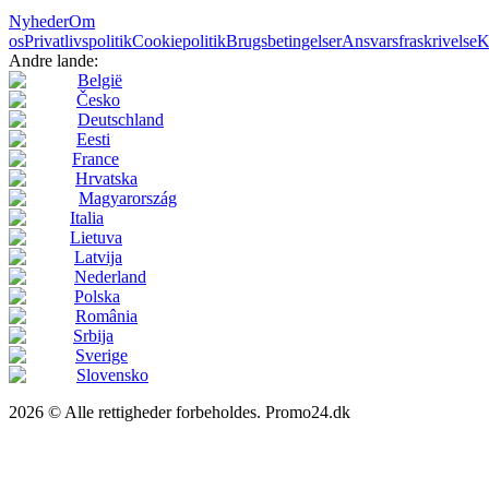
Nyheder
Om
os
Privatlivspolitik
Cookiepolitik
Brugsbetingelser
Ansvarsfraskrivelse
K
Andre lande:
België
Česko
Deutschland
Eesti
France
Hrvatska
Magyarország
Italia
Lietuva
Latvija
Nederland
Polska
România
Srbija
Sverige
Slovensko
2026 © Alle rettigheder forbeholdes. Promo24.dk