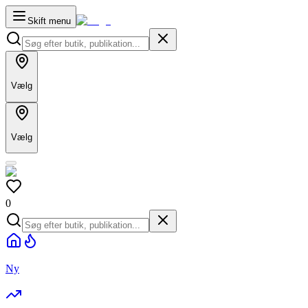
Skift menu
Vælg
Vælg
0
Ny