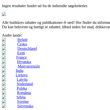
Ingen resultater fundet ud fra de indsendte søgekriterier.
Alle butikkers rabatter og publikationer ét sted! Her finder du inf
Du kan bekvemt og hurtigt se rabatter, tilbud inden for mad, drikkeva
Andre lande:
België
Česko
Deutschland
Eesti
France
Hrvatska
Magyarország
Italia
Lietuva
Latvija
Nederland
Polska
România
Srbija
Sverige
Slovensko