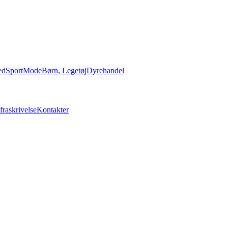
ed
Sport
Mode
Børn, Legetøj
Dyrehandel
fraskrivelse
Kontakter