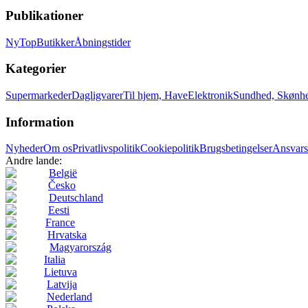
Publikationer
Ny
Top
Butikker
Åbningstider
Kategorier
Supermarkeder
Dagligvarer
Til hjem, Have
Elektronik
Sundhed, Skønh
Information
Nyheder
Om os
Privatlivspolitik
Cookiepolitik
Brugsbetingelser
Ansvars
Andre lande:
België
Česko
Deutschland
Eesti
France
Hrvatska
Magyarország
Italia
Lietuva
Latvija
Nederland