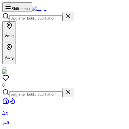
Skift menu
Vælg
Vælg
0
Ny