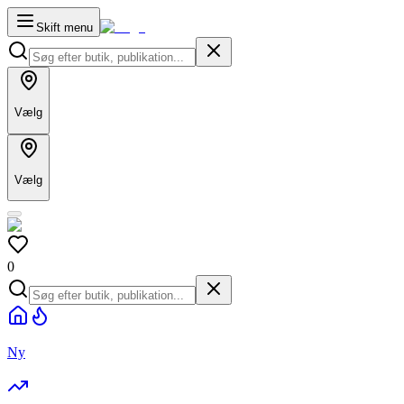
Skift menu
Vælg
Vælg
0
Ny