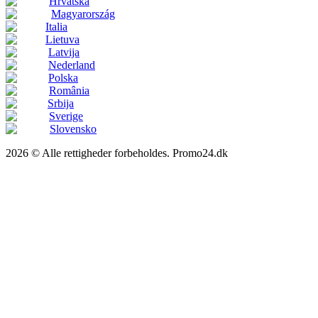
Hrvatska
Magyarország
Italia
Lietuva
Latvija
Nederland
Polska
România
Srbija
Sverige
Slovensko
2026 © Alle rettigheder forbeholdes. Promo24.dk