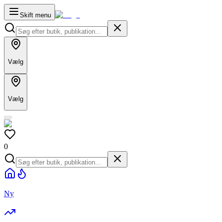
Skift menu
Vælg
Vælg
0
Ny