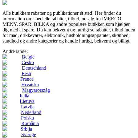
Alle butikkers rabatter og publikationer ét sted! Her finder du
information om specielle rabatter, tilbud, udsalg fra IMERCO,
MENY, SPAR, BILKA og andre populære butikker, som hjælper
dig med at spare. Du kan bekvemt og hurtigt se rabatter, tilbud inden
for mad, drikkevarer, elektronik, husholdningsapparater, skønhed,
sundhed og andre kategorier og handle hurtigt, bekvemt og billigt.
Andre lande:
België
Česko
Deutschland
Eesti
France
Hrvatska
Magyarország
Italia
Lietuva
Latvija
Nederland
Polska
România
Srbija
Sverige