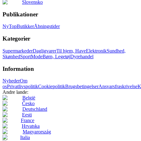
Slovensko
Publikationer
Ny
Top
Butikker
Åbningstider
Kategorier
Supermarkeder
Dagligvarer
Til hjem, Have
Elektronik
Sundhed,
Skønhed
Sport
Mode
Børn, Legetøj
Dyrehandel
Information
Nyheder
Om
os
Privatlivspolitik
Cookiepolitik
Brugsbetingelser
Ansvarsfraskrivelse
K
Andre lande:
België
Česko
Deutschland
Eesti
France
Hrvatska
Magyarország
Italia