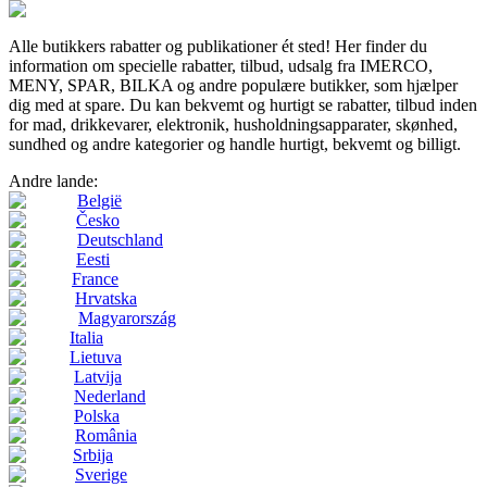
Alle butikkers rabatter og publikationer ét sted! Her finder du
information om specielle rabatter, tilbud, udsalg fra IMERCO,
MENY, SPAR, BILKA og andre populære butikker, som hjælper
dig med at spare. Du kan bekvemt og hurtigt se rabatter, tilbud inden
for mad, drikkevarer, elektronik, husholdningsapparater, skønhed,
sundhed og andre kategorier og handle hurtigt, bekvemt og billigt.
Andre lande:
België
Česko
Deutschland
Eesti
France
Hrvatska
Magyarország
Italia
Lietuva
Latvija
Nederland
Polska
România
Srbija
Sverige