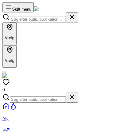
Skift menu
Vælg
Vælg
0
Ny