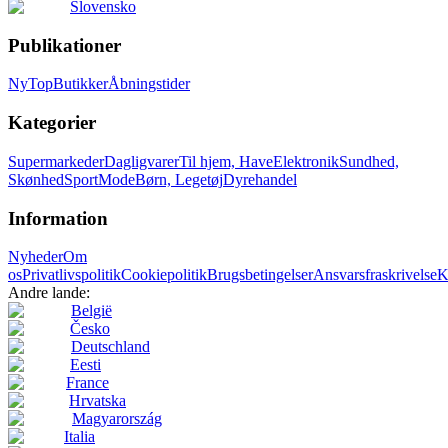
Slovensko
Publikationer
Ny
Top
Butikker
Åbningstider
Kategorier
Supermarkeder
Dagligvarer
Til hjem, Have
Elektronik
Sundhed,
Skønhed
Sport
Mode
Børn, Legetøj
Dyrehandel
Information
Nyheder
Om
os
Privatlivspolitik
Cookiepolitik
Brugsbetingelser
Ansvarsfraskrivelse
K
Andre lande:
België
Česko
Deutschland
Eesti
France
Hrvatska
Magyarország
Italia