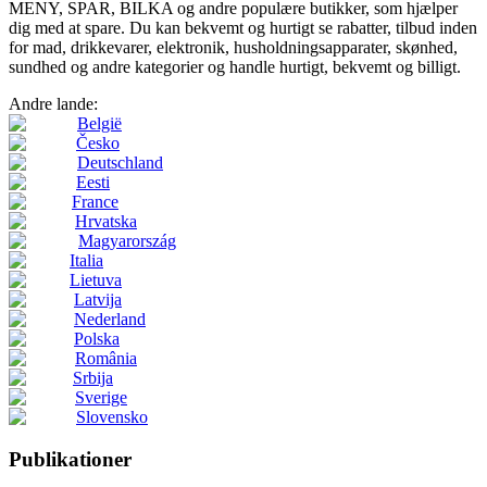
MENY, SPAR, BILKA og andre populære butikker, som hjælper
dig med at spare. Du kan bekvemt og hurtigt se rabatter, tilbud inden
for mad, drikkevarer, elektronik, husholdningsapparater, skønhed,
sundhed og andre kategorier og handle hurtigt, bekvemt og billigt.
Andre lande:
België
Česko
Deutschland
Eesti
France
Hrvatska
Magyarország
Italia
Lietuva
Latvija
Nederland
Polska
România
Srbija
Sverige
Slovensko
Publikationer