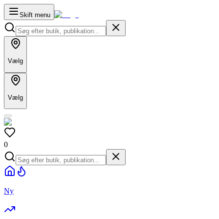
Skift menu
Vælg
Vælg
0
Ny