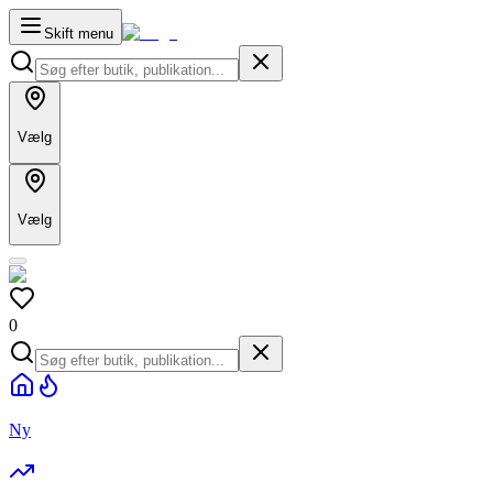
Skift menu
Vælg
Vælg
0
Ny