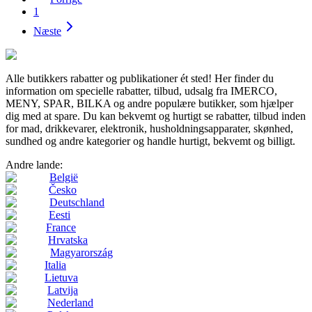
1
Næste
Alle butikkers rabatter og publikationer ét sted! Her finder du
information om specielle rabatter, tilbud, udsalg fra IMERCO,
MENY, SPAR, BILKA og andre populære butikker, som hjælper
dig med at spare. Du kan bekvemt og hurtigt se rabatter, tilbud inden
for mad, drikkevarer, elektronik, husholdningsapparater, skønhed,
sundhed og andre kategorier og handle hurtigt, bekvemt og billigt.
Andre lande:
België
Česko
Deutschland
Eesti
France
Hrvatska
Magyarország
Italia
Lietuva
Latvija
Nederland