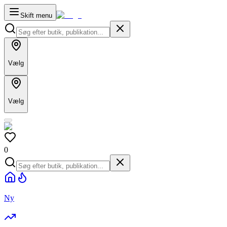
Skift menu
Vælg
Vælg
0
Ny