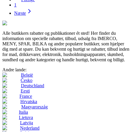
1
Næste
Alle butikkers rabatter og publikationer ét sted! Her finder du
information om specielle rabatter, tilbud, udsalg fra IMERCO,
MENY, SPAR, BILKA og andre populære butikker, som hjælper
dig med at spare. Du kan bekvemt og hurtigt se rabatter, tilbud inden
for mad, drikkevarer, elektronik, husholdningsapparater, skønhed,
sundhed og andre kategorier og handle hurtigt, bekvemt og billigt.
Andre lande:
België
Česko
Deutschland
Eesti
France
Hrvatska
Magyarország
Italia
Lietuva
Latvija
Nederland