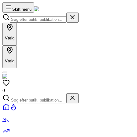
Skift menu
Vælg
Vælg
0
Ny