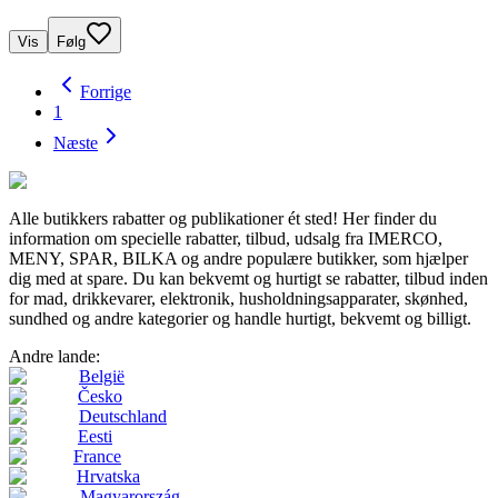
Vis
Følg
Forrige
1
Næste
Alle butikkers rabatter og publikationer ét sted! Her finder du
information om specielle rabatter, tilbud, udsalg fra IMERCO,
MENY, SPAR, BILKA og andre populære butikker, som hjælper
dig med at spare. Du kan bekvemt og hurtigt se rabatter, tilbud inden
for mad, drikkevarer, elektronik, husholdningsapparater, skønhed,
sundhed og andre kategorier og handle hurtigt, bekvemt og billigt.
Andre lande:
België
Česko
Deutschland
Eesti
France
Hrvatska
Magyarország