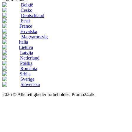
België
Česko
Deutschland
Eesti
France
Hrvatska
Magyarország
Italia
Lietuva
Latvija
Nederland
Polska
România
Srbija
Sverige
Slovensko
2026 © Alle rettigheder forbeholdes. Promo24.dk