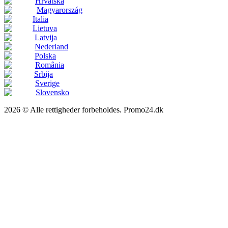
Hrvatska
Magyarország
Italia
Lietuva
Latvija
Nederland
Polska
România
Srbija
Sverige
Slovensko
2026 © Alle rettigheder forbeholdes. Promo24.dk