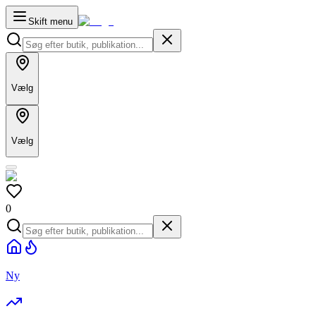
Skift menu
Vælg
Vælg
0
Ny